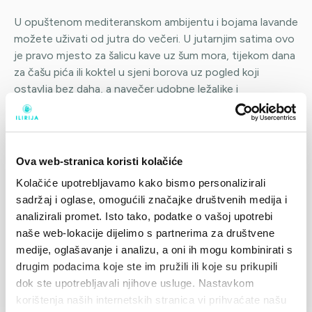
U opuštenom mediteranskom ambijentu i bojama lavande
možete uživati od jutra do večeri. U jutarnjim satima ovo
je pravo mjesto za šalicu kave uz šum mora, tijekom dana
za čašu pića ili koktel u sjeni borova uz pogled koji
ostavlja bez daha, a navečer udobne ležaljke i
ambijentalna chill out glazba stvaraju savršenu atmosferu
za čašu vina iz ponude vrhunskih regionalnih sorti. Ovdje
u idiličnoj lokaciji na samo nekoliko koraka od mora
možete naručiti i brzi zalogaj.
Ova web-stranica koristi kolačiće
Kolačiće upotrebljavamo kako bismo personalizirali
sadržaj i oglase, omogućili značajke društvenih medija i
analizirali promet. Isto tako, podatke o vašoj upotrebi
naše web-lokacije dijelimo s partnerima za društvene
medije, oglašavanje i analizu, a oni ih mogu kombinirati s
drugim podacima koje ste im pružili ili koje su prikupili
dok ste upotrebljavali njihove usluge. Nastavkom
korištenja naših internetskih stranica vi prihvaćate našu