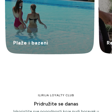
Plaže i bazeni
Re
ILIRIJA LOYALTY CLUB
Pridružite se danas
Iskoristite sve pogodnosti koje nudi boravak u