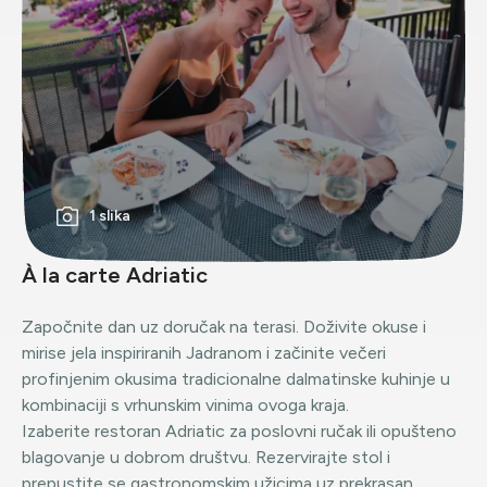
1 slika
À la carte Adriatic
Započnite dan uz doručak na terasi. Doživite okuse i
mirise jela inspiriranih Jadranom i začinite večeri
profinjenim okusima tradicionalne dalmatinske kuhinje u
kombinaciji s vrhunskim vinima ovoga kraja.
Izaberite restoran Adriatic za poslovni ručak ili opušteno
blagovanje u dobrom društvu. Rezervirajte stol i
prepustite se gastronomskim užicima uz prekrasan