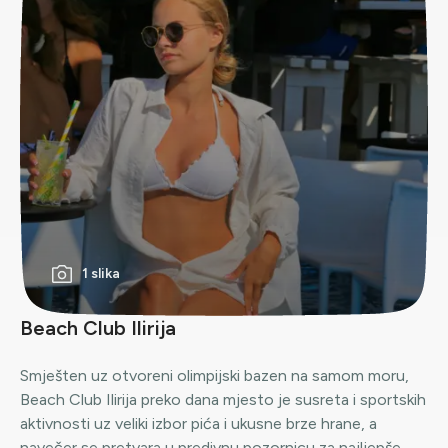
1 slika
Beach Club Ilirija
Smješten uz otvoreni olimpijski bazen na samom moru,
Beach Club Ilirija preko dana mjesto je susreta i sportskih
aktivnosti uz veliki izbor pića i ukusne brze hrane, a
navečer se pretvara u predivnu pozornicu za najljepše