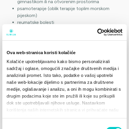
gimnastikom ili na otvorenim prostorima
psamoterapije (oblik terapije toplim morskom
pijeskom)
reumatske bolesti
bolesti dišnih puteva (bronhalna astma, bronhitis),
kardiovaskularne bolesti, postraumatska stanja,
kožne bolesti (psorijaza)
Ova web-stranica koristi kolačiće
Indikacije za talasoterapiju su:
Kolačiće upotrebljavamo kako bismo personalizirali
sadržaj i oglase, omogućili značajke društvenih medija i
Među darovima prirode, kojima zadarsko područje obiluje,
analizirali promet. Isto tako, podatke o vašoj upotrebi
sigurno je jedan od najvrjednijih ljekovito blato (peloid)
naše web-lokacije dijelimo s partnerima za društvene
koje se nalazi u blizini znamenite duge pješčane Kraljičine
medije, oglašavanje i analizu, a oni ih mogu kombinirati s
plaže. Njegovu su djelotvornost provjerili deseci tisuća
drugim podacima koje ste im pružili ili koje su prikupili
ljudi koji, u organizaciji i uz nadzor već četiri desetljeća
dok ste upotrebljavali njihove usluge. Nastavkom
blato koriste za liječenje raznih tegoba kao što su:
korištenja naših internetskih stranica vi prihvaćate našu
upotrebu kolačića.
reumatske bolesti
Odabir
deformacija kralježnice