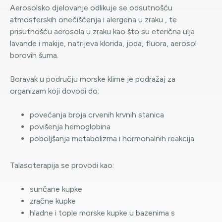
Aerosolsko djelovanje odlikuje se odsutnošću
atmosferskih onečišćenja i alergena u zraku , te
prisutnošću aerosola u zraku kao što su eterična ulja
lavande i makije, natrijeva klorida, joda, fluora, aerosol
borovih šuma.
Boravak u području morske klime je podražaj za
organizam koji dovodi do:
povećanja broja crvenih krvnih stanica
povišenja hemoglobina
poboljšanja metabolizma i hormonalnih reakcija
Talasoterapija se provodi kao:
sunčane kupke
zračne kupke
hladne i tople morske kupke u bazenima s