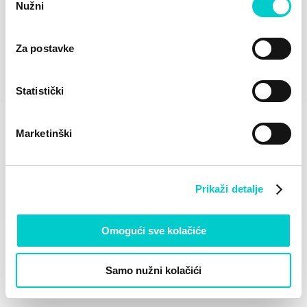
Nužni
pristanka
problemi lokomotornog sustava
ženska neplodnost i razna kožna oboljenja
Za postavke
Statistički
ILIRIJA LOYALTY CLUB
Pridružite se danas
Marketinški
Iskoristite sve pogodnosti koje nudi boravak u
hotelima Ilirija Resorta / Kampu Park Soline / godišnji
vez u Marini Kornati.
Prikaži detalje
Omogući sve kolačiće
Pridruži se klubu
Samo nužni kolačići