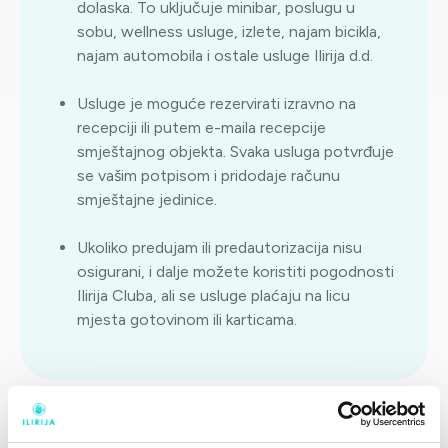
dolaska. To uključuje minibar, poslugu u
sobu, wellness usluge, izlete, najam bicikla,
najam automobila i ostale usluge Ilirija d.d.
Usluge je moguće rezervirati izravno na
recepciji ili putem e-maila recepcije
smještajnog objekta. Svaka usluga potvrđuje
se vašim potpisom i pridodaje računu
smještajne jedinice.
Ukoliko predujam ili predautorizacija nisu
osigurani, i dalje možete koristiti pogodnosti
Ilirija Cluba, ali se usluge plaćaju na licu
mjesta gotovinom ili karticama.
VIŠE OD 16 000 ČLANOVA