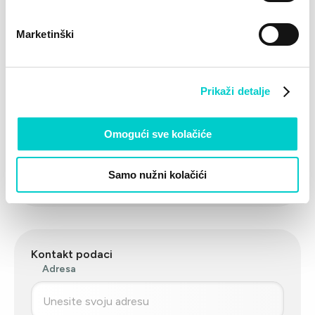
Datum rođenja
Marketinški
Najčešće putujem?
Prikaži detalje
Omogući sve kolačiće
Preferirana vrsta smještaja
Hotel
Kamp - mobilne kućice
Samo nužni kolačići
Kamp - parcela
Kontakt podaci
Adresa