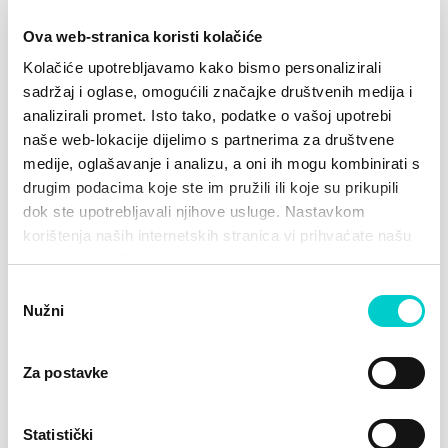
Pridružite se klubu
Ova web-stranica koristi kolačiće
Kolačiće upotrebljavamo kako bismo personalizirali
sadržaj i oglase, omogućili značajke društvenih medija i
analizirali promet. Isto tako, podatke o vašoj upotrebi
Osobni podaci
naše web-lokacije dijelimo s partnerima za društvene
Podaci uneseni u obrazac potrebni su nam kako
medije, oglašavanje i analizu, a oni ih mogu kombinirati s
bismo mogli potvrditi vašu rezervaciju i obavijestiti
drugim podacima koje ste im pružili ili koje su prikupili
vas o bilo kakvim promjenama.
dok ste upotrebljavali njihove usluge. Nastavkom
Ime
korištenja naših internetskih stranica vi prihvaćate našu
upotrebu kolačića.
Odabir
Nužni
Prezime
pristanka
Za postavke
Spol
Statistički