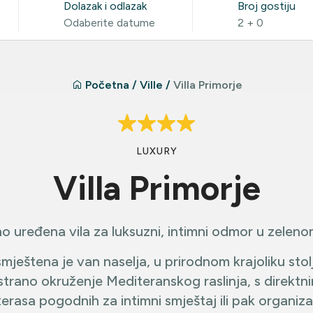
Dolazak i odlazak
Broj gostiju
Odaberite datume
2
+
0
Početna
/
Ville
/
Villa Primorje
LUXURY
Villa Primorje
no uređena vila za luksuzni, intimni odmor u zeleno
smještena je van naselja, u prirodnom krajoliku stol
strano okruženje Mediteranskog raslinja, s direkt
terasa pogodnih za intimni smještaj ili pak organiza