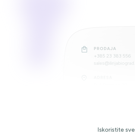
PRODAJA
+385 23 383 556
sales@ilirijabiogra
ADRESA
Put Primorja 20,
23210 Biograd na 
Iskoristite sv