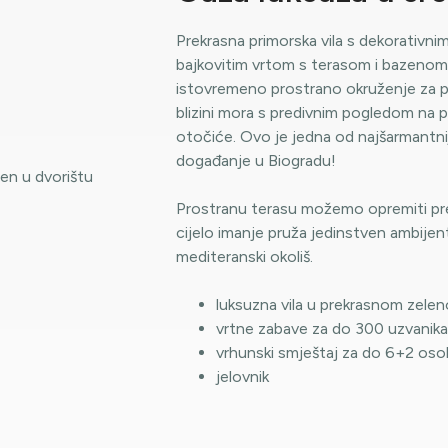
Prekrasna primorska vila s dekorativni
bajkovitim vrtom s terasom i bazenom,
istovremeno prostrano okruženje za pr
blizini mora s predivnim pogledom na 
otočiće. Ovo je jedna od najšarmantnijih
događanje u Biogradu!
Prostranu terasu možemo opremiti pre
cijelo imanje pruža jedinstven ambijent
mediteranski okoliš.
luksuzna vila u prekrasnom zel
vrtne zabave za do 300 uzvanika
vrhunski smještaj za do 6+2 os
jelovnik