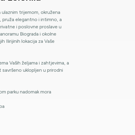
m ulaznim trijemom, okružena
 pruža elegantno i intimno, a
ivatne i poslovne proslave u
panoramu Biograda i okolne
 Ilirijinih lokacija za Vaše
ma Vaših željama i zahtjevima, a
 savršeno uklopljen u prirodni
enom parku nadomak mora
oba