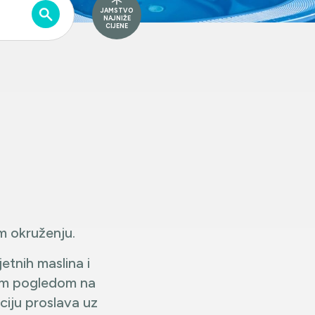
JAMSTVO
NAJNIŽE
CIJENE
m okruženju.
jetnih maslina i
nim pogledom na
ciju proslava uz