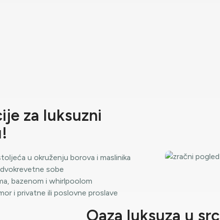
ije za luksuzni
!
stoljeća u okruženju borova i maslinika
i dvokrevetne sobe
ama, bazenom i whirlpoolom
or i privatne ili poslovne proslave
Oaza luksuza u src