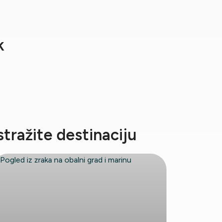
k
stražite destinaciju