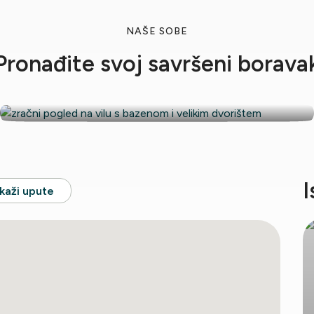
NAŠE SOBE
Pronađite svoj savršeni borava
Villa Primorje
I
ikaži upute