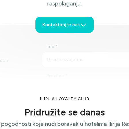
raspolaganju.
Kontaktirajte nas
Ime
d.com
Prezime
Moru, Hrvatska
ILIRIJA LOYALTY CLUB
E-mail
Pridružite se danas
e pogodnosti koje nudi boravak u hotelima Ilirija 