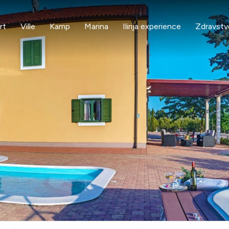
rt
Ville
Kamp
Marina
Ilirija experience
Zdravstv