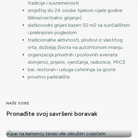
tradicije i suvremenosti
smještaj do 24 osobe tijekom cijele godine
(klima/centralno grijanje)
slatkovodni grijani bazen 50 m2 sa sunčalištem
i prekrasnim pogledom
tradicionalne aktivnosti, plodovi iz vlastitog
vrta, doživljaj života na autohtonom imanju
organizacija privatnih i poslovnih evenata:
domjenci, prijemi, vjenčanja, radionice, MICE
bar, restoran i usluga cateringa za goste
privatno parkiralište
NAŠE SOBE
Pronađite svoj savršeni boravak
Obiteljski Suite Ivan i Cvita - Jerina
Suite Božica i Zorka
Deluxe Suite Dmitar i Ika-Lucija
Obiteljski Suite s terasom Grgo i