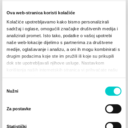
Ova web-stranica koristi kolačiće
Kolačiće upotrebljavamo kako bismo personalizirali
sadržaj i oglase, omogućili značajke društvenih medija i
Biograd na Moru
analizirali promet. Isto tako, podatke o vašoj upotrebi
naše web-lokacije dijelimo s partnerima za društvene
Samo 30 km od Zadra, 50 km od Šibenika i 120
Istražite destinaciju
medije, oglašavanje i analizu, a oni ih mogu kombinirati s
km od Splita
drugim podacima koje ste im pružili ili koje su prikupili
dok ste upotrebljavali njihove usluge. Nastavkom
korištenja naših internetskih stranica vi prihvaćate našu
upotrebu kolačića.
KONTAKTIRAJTE NAS
Odabir
Možete nas kontaktirati u bilo koje vrijeme
Nužni
pristanka
Slobodno nam se obratite. Naš stručni i susretljiv tim
uvijek vam je na raspolaganju.
Za postavke
Kontaktirajte nas
Statistički