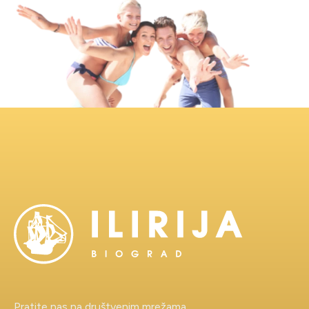
Poruka
Ponovno upišite slova
Vaši podaci bit će pohranjeni na e-mail poslužitelju i koristit će se isključivo u
svrhu komunikacije s vama u vezi poslanog zahtjeva te neće biti dijeljeni s
trećim stranama bez vašeg izričitog pristanka.
Pošalji zahtjev
Pratite nas na društvenim mrežama.
PRODAJA