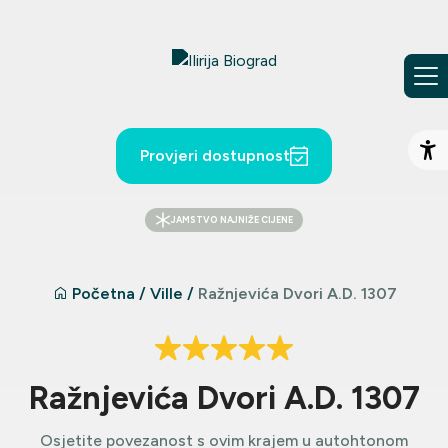
Preskoči na sadržaj
Provjeri dostupnost
Ot
JAMSTVO NAJNIŽE CIJENE
Početna
/
Ville
/
Ražnjevića Dvori A.D. 1307
Ražnjevića Dvori A.D. 1307
Osjetite povezanost s ovim krajem u autohtonom