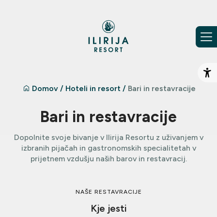
Preskoči na vsebino
Od
Domov
/
Hoteli in resort
/
Bari in restavracije
Bari in restavracije
Dopolnite svoje bivanje v Ilirija Resortu z uživanjem v
izbranih pijačah in gastronomskih specialitetah v
prijetnem vzdušju naših barov in restavracij.
NAŠE RESTAVRACIJE
Kje jesti