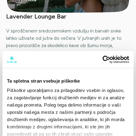
Lavender Lounge Bar
V sproščenem sredozemskem vzdušju in barvah sivke
lahko uživate od jutra do večera. V jutranjih urah je to
pravo prizorišče za skodelico kave ob šumu morja,
podnevi za pijačo ali koktajl v senci borovcev ob pogledu,
ki vam vzame sapo, zvečer pa udobni ležalniki in
ambientalna chill out glasba ustvarijo popolno vzdušje za
kozarec vina iz ponudbe vrhunskih regionalnih sort. Tukaj
Ta spletna stran vsebuje piškotke
lahko na idilični lokaciji, le nekaj korakov stran od morja,
naročite tudi hitri prigrizek.
Piškotke uporabljamo za prilagoditev vsebin in oglasov,
za zagotavljanje funkcij družbenih medijev in za analize
našega prometa. Poleg tega delimo informacije o vaši
uporabi našega mesta z našimi partnerji s področja
družbenih medijev, oglaševanja in analitike, ki jih morda
kombinirajo z drugimi informacijami, ki ste jim jih
posredovali ali pa so jih zbrali skozi vašo uporabo