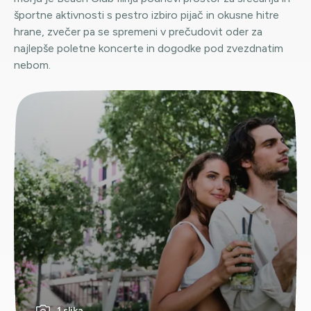
športne aktivnosti s pestro izbiro pijač in okusne hitre
hrane, zvečer pa se spremeni v prečudovit oder za
najlepše poletne koncerte in dogodke pod zvezdnatim
nebom.
1 slika