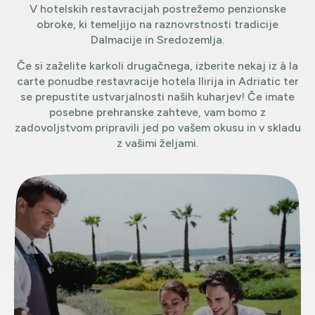
V hotelskih restavracijah postrežemo penzionske
obroke, ki temeljijo na raznovrstnosti tradicije
Dalmacije in Sredozemlja.
Če si zaželite karkoli drugačnega, izberite nekaj iz à la
carte ponudbe restavracije hotela Ilirija in Adriatic ter
se prepustite ustvarjalnosti naših kuharjev! Če imate
posebne prehranske zahteve, vam bomo z
zadovoljstvom pripravili jed po vašem okusu in v skladu
z vašimi željami.