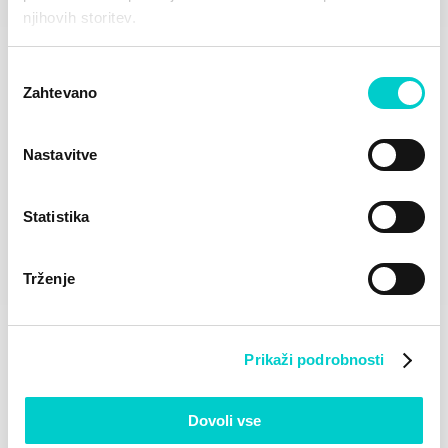
njihovih storitev.
Izbira
Zahtevano
soglasja
Nastavitve
1 slika
Statistika
Ilirija „I“ bar s terasom
Trženje
Zaradi izjemne lokacije, le korak stran od morja in
obalnega sprehajališča, sta terasa in bar hotela Ilirija
lokaciji, kjer lahko s polnimi pljuči uživate v sredozemskem
Prikaži podrobnosti
okolju ob kozarcu priljubljene pijače in večerni živi glasbi.
Navdušil vas bo pogled na hotelsko marino in zlate
Dovoli vse
sončne zahode, ki jih lahko doživite samo v Biogradu!