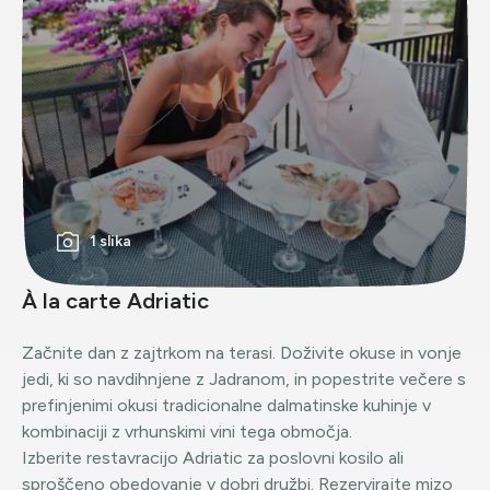
1 slika
À la carte Adriatic
Začnite dan z zajtrkom na terasi. Doživite okuse in vonje
jedi, ki so navdihnjene z Jadranom, in popestrite večere s
prefinjenimi okusi tradicionalne dalmatinske kuhinje v
kombinaciji z vrhunskimi vini tega območja.
Izberite restavracijo Adriatic za poslovni kosilo ali
sproščeno obedovanje v dobri družbi. Rezervirajte mizo