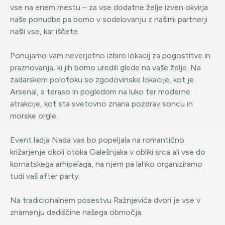
vse na enem mestu – za vse dodatne želje izven okvirja
naše ponudbe pa bomo v sodelovanju z našimi partnerji
našli vse, kar iščete.
Ponujamo vam neverjetno izbiro lokacij za pogostitve in
praznovanja, ki jih bomo uredili glede na vaše želje. Na
zadarskem polotoku so zgodovinske lokacije, kot je
Arsenal, s teraso in pogledom na luko ter moderne
atrakcije, kot sta svetovno znana pozdrav soncu in
morske orgle.
Event ladja Nada vas bo popeljala na romantično
križarjenje okoli otoka Galešnjaka v obliki srca ali vse do
kornatskega arhipelaga, na njem pa lahko organiziramo
tudi vaš after party.
Na tradicionalnem posestvu Ražnjevića dvori je vse v
znamenju dediščine našega območja.