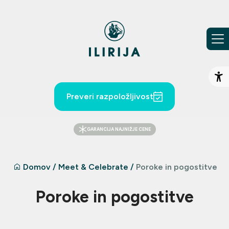
Preskoči na vsebino
Od
Preveri razpoložljivost
GARANCIJA NAJNIŽJE CENE
Domov
/
Meet & Celebrate
/
Poroke in pogostitve
Poroke in pogostitve