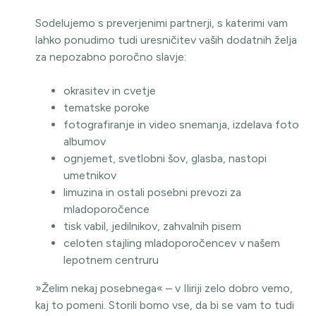
Sodelujemo s preverjenimi partnerji, s katerimi vam
lahko ponudimo tudi uresničitev vaših dodatnih želja
za nepozabno poročno slavje:
okrasitev in cvetje
tematske poroke
fotografiranje in video snemanja, izdelava foto
albumov
ognjemet, svetlobni šov, glasba, nastopi
umetnikov
limuzina in ostali posebni prevozi za
mladoporočence
tisk vabil, jedilnikov, zahvalnih pisem
celoten stajling mladoporočencev v našem
lepotnem centruru
»Želim nekaj posebnega« – v Iliriji zelo dobro vemo,
kaj to pomeni. Storili bomo vse, da bi se vam to tudi