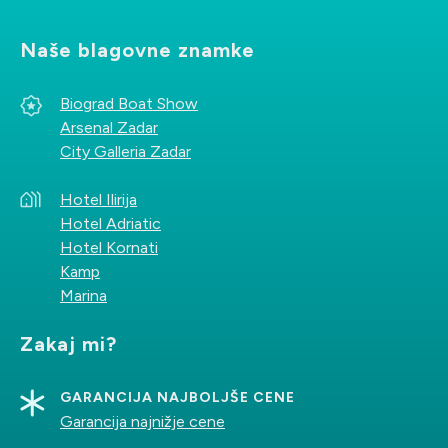
E-pošta
Naše blagovne znamke
Biograd Boat Show
Arsenal Zadar
Telefon
City Galleria Zadar
Hotel Ilirija
Hotel Adriatic
Sporočilo
Hotel Kornati
Kamp
Marina
Zakaj mi?
GARANCIJA NAJBOLJŠE CENE
Ponovno vnesite črke
Garancija najnižje cene