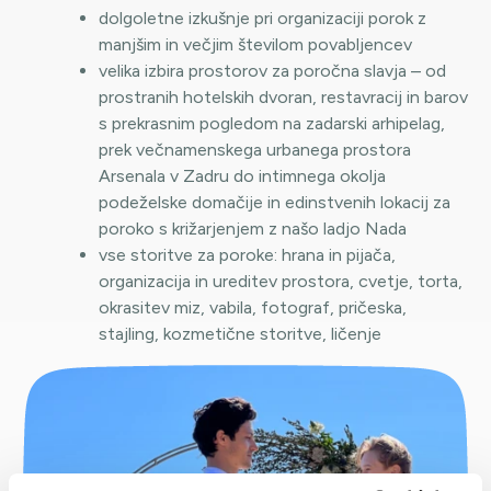
dolgoletne izkušnje pri organizaciji porok z
manjšim in večjim številom povabljencev
velika izbira prostorov za poročna slavja – od
prostranih hotelskih dvoran, restavracij in barov
s prekrasnim pogledom na zadarski arhipelag,
prek večnamenskega urbanega prostora
Arsenala v Zadru do intimnega okolja
podeželske domačije in edinstvenih lokacij za
poroko s križarjenjem z našo ladjo Nada
vse storitve za poroke: hrana in pijača,
organizacija in ureditev prostora, cvetje, torta,
okrasitev miz, vabila, fotograf, pričeska,
stajling, kozmetične storitve, ličenje