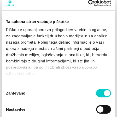
Ta spletna stran vsebuje piškotke
Piškotke uporabljamo za prilagoditev vsebin in oglasov,
za zagotavljanje funkcij družbenih medijev in za analize
našega prometa. Poleg tega delimo informacije o vaši
uporabi našega mesta z našimi partnerji s področja
družbenih medijev, oglaševanja in analitike, ki jih morda
kombinirajo z drugimi informacijami, ki ste jim jih
posredovali ali pa so jih zbrali skozi vašo uporabo
njihovih storitev.
Iščete lokacijo, ki je hkrati tudi idealna foto točka?
Ponujamo vam popolno morsko in zeleno ozadje
Izbira
skupaj s spektakularnimi sončnimi zahodi! Želite
Zahtevano
soglasja
zasijati kot zvezda?
Nastavitve
V našem lepotnem in frizerskem salonu bomo