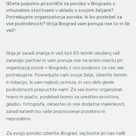
Iščete popolno prizorišče za poroko v Biogradu z
vrhunskimi storitvami v skladu s svojimi željami?
Potrebujete organizatorja poroke, ki bo poskrbel za
vse podrobnosti? Ilirija Biograd vam ponuja vse to in še
več!
Ilirija je zaradi znanja in več kot 65-letnih izkušenj vaš
zanesljiv partner in vam ponuja vse na enem mestu pri
organizaciji porok v Biogradu z vso podporo za vse, kar
potrebujete. Posredujte nam svoje želje, izberite termin
in lokacijo, ki vam najbolj ustreza, in vso skrb glede
podrobnosti prepustite nam! Za vas bomo organizirali
hrano in pijačo, poskrbeli bomo za ureditev prostora,
glasbo, fotografa, okrasitev in vse dodatne malenkosti,
zaradi katerih bo vaše praznovanje posebno in
nepozabno.
Za svojo poroko izberite Biograd, saj boste pri nas našli