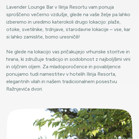
Lavender Lounge Bar v Ilirija Resortu vam ponuja
sproščeno večerno vzdušje, glede na vaše želje pa lahko
izberemo in uredimo katerokoli drugo lokacijo: plaže,
otoke, svetilnike, trdnjave, starodavne lokacije – vse, kar
si lahko zamislite, bomo uresničili!
Ne glede na lokacijo vas pričakujejo vrhunske storitve in
hrana, ki združuje tradicijo in sodobnost z najboljšimi vini
in oljčnim oljem. Za mladoporočence in povabljence
ponujamo tudi namestitev v hotelih Ilirija Resorta,
elegantnih vilah in našem tradicionalnem posestvu
Ražnjevića dvori.