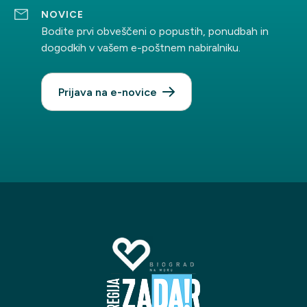
NOVICE
Bodite prvi obveščeni o popustih, ponudbah in
Vaši podatki bodo shranjeni na e-poštnem strežniku in uporabljeni izključno
za namen komunikacije z vami glede poslanega povpraševanja ter brez
dogodkih v vašem e-poštnem nabiralniku.
vašega izrecnega soglasja ne bodo posredovani tretjim osebam.
Prijava na e-novice
Pošlji zahtevo