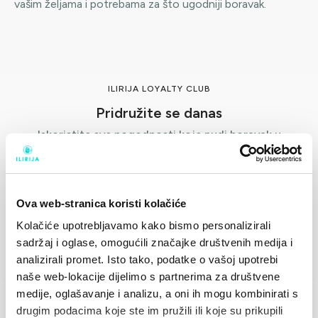
vašim željama i potrebama za što ugodniji boravak.
ILIRIJA LOYALTY CLUB
Pridružite se danas
Iskoristite sve pogodnosti koje nudi boravak u
hotelima Ilirija Resorta / Kampu Park Soline / godišnji
vez u Marini Kornati.
Ova web-stranica koristi kolačiće
Kolačiće upotrebljavamo kako bismo personalizirali
Pridruži se klubu
sadržaj i oglase, omogućili značajke društvenih medija i
analizirali promet. Isto tako, podatke o vašoj upotrebi
naše web-lokacije dijelimo s partnerima za društvene
medije, oglašavanje i analizu, a oni ih mogu kombinirati s
drugim podacima koje ste im pružili ili koje su prikupili