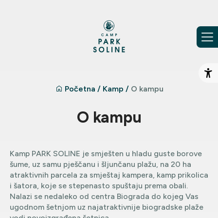
Preskoči na sadržaj
Ot
Početna
/
Kamp
/
O kampu
O kampu
Kamp PARK SOLINE je smješten u hladu guste borove
šume, uz samu pješčanu i šljunčanu plažu, na 20 ha
atraktivnih parcela za smještaj kampera, kamp prikolica
i šatora, koje se stepenasto spuštaju prema obali.
Nalazi se nedaleko od centra Biograda do kojeg Vas
ugodnom šetnjom uz najatraktivnije biogradske plaže
vodi novoizgrađena šetnica.