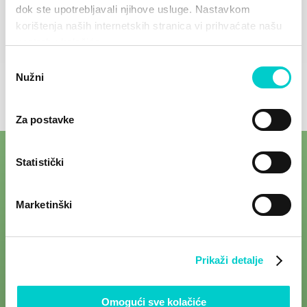
dok ste upotrebljavali njihove usluge. Nastavkom
korištenja naših internetskih stranica vi prihvaćate našu
upotrebu kolačića.
Odabir
Nužni
pristanka
Za postavke
Statistički
Marketinški
Prikaži detalje
Omogući sve kolačiće