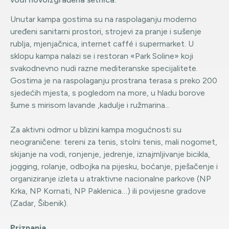
Unutar kampa gostima su na raspolaganju moderno
uređeni sanitarni prostori, strojevi za pranje i sušenje
rublja, mjenjačnica, internet caffé i supermarket. U
sklopu kampa nalazi se i restoran «Park Soline» koji
svakodnevno nudi razne mediteranske specijalitete.
Gostima je na raspolaganju prostrana terasa s preko 200
sjedećih mjesta, s pogledom na more, u hladu borove
šume s mirisom lavande ,kadulje i ružmarina...
Za aktivni odmor u blizini kampa mogućnosti su
neograničene: tereni za tenis, stolni tenis, mali nogomet,
skijanje na vodi, ronjenje, jedrenje, iznajmljivanje bicikla,
jogging, rolanje, odbojka na pijesku, boćanje, pješačenje i
organiziranje izleta u atraktivne nacionalne parkove (NP
Krka, NP Kornati, NP Paklenica…) ili povijesne gradove
(Zadar, Šibenik).
Priznanja