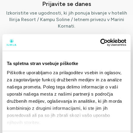
Prijavite se danes
Izkoristite vse ugodnosti, ki jih ponuja bivanje v hotelih
Ilirija Resort / Kampu Soline / letnem privezu v Marini
Kornati.
Pridruži se klubu
Ta spletna stran vsebuje piškotke
Piškotke uporabljamo za prilagoditev vsebin in oglasov,
za zagotavljanje funkcij družbenih medijev in za analize
našega prometa. Poleg tega delimo informacije o vaši
uporabi našega mesta z našimi partnerji s področja
družbenih medijev, oglaševanja in analitike, ki jih morda
kombinirajo z drugimi informacijami, ki ste jim jih
posredovali ali pa so jih zbrali skozi vašo uporabo
njihovih storitev.