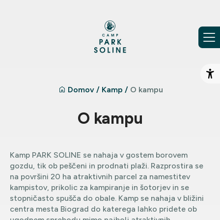
Preskoči na vsebino
Od
Domov
/
Kamp
/
O kampu
O kampu
Kamp PARK SOLINE se nahaja v gostem borovem
gozdu, tik ob peščeni in prodnati plaži. Razprostira se
na površini 20 ha atraktivnih parcel za namestitev
kampistov, prikolic za kampiranje in šotorjev in se
stopničasto spušča do obale. Kamp se nahaja v bližini
centra mesta Biograd do katerega lahko pridete ob
ugodnem sprehodu mimo najbolj atraktivnih