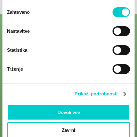
Izbira
Zahtevano
soglasja
Nastavitve
Statistika
Trženje
Prikaži podrobnosti
Sledite nam na družbenih omrežjih.
Dovoli vse
Zavrni