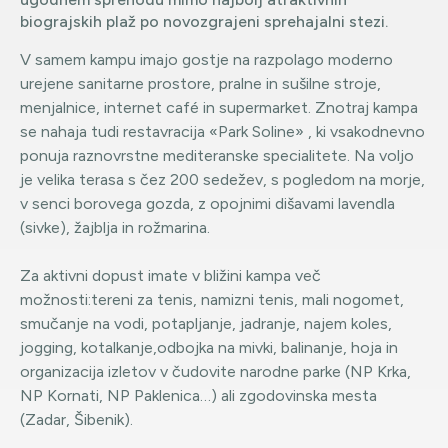
biograjskih plaž po novozgrajeni sprehajalni stezi.
V samem kampu imajo gostje na razpolago moderno
urejene sanitarne prostore, pralne in sušilne stroje,
menjalnice, internet café in supermarket. Znotraj kampa
se nahaja tudi restavracija «Park Soline» , ki vsakodnevno
ponuja raznovrstne mediteranske specialitete. Na voljo
je velika terasa s čez 200 sedežev, s pogledom na morje,
v senci borovega gozda, z opojnimi dišavami lavendla
(sivke), žajblja in rožmarina.
Za aktivni dopust imate v bližini kampa več
možnosti:tereni za tenis, namizni tenis, mali nogomet,
smučanje na vodi, potapljanje, jadranje, najem koles,
jogging, kotalkanje,odbojka na mivki, balinanje, hoja in
organizacija izletov v čudovite narodne parke (NP Krka,
NP Kornati, NP Paklenica…) ali zgodovinska mesta
(Zadar, Šibenik).