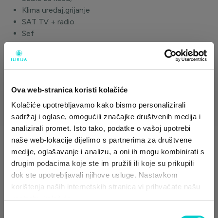
Klima uređaj,grijanje
SAT TV + radio
Sef
Mini-bar
Izravni telefon
Besplatni WiFi za 2 uređaja
Detektor požara
Ova web-stranica koristi kolačiće
Dječji krevetić dostupan na zahtjev
Posluga u sobu dostupna na zahtjev
Kolačiće upotrebljavamo kako bismo personalizirali
Detektor požara
sadržaj i oglase, omogućili značajke društvenih medija i
Dječji krevetić dostupan na zahtjev
analizirali promet. Isto tako, podatke o vašoj upotrebi
Posluga u sobu dostupna na zahtjev
naše web-lokacije dijelimo s partnerima za društvene
medije, oglašavanje i analizu, a oni ih mogu kombinirati s
Polupansion
drugim podacima koje ste im pružili ili koje su prikupili
dok ste upotrebljavali njihove usluge. Nastavkom
POLUPANSION
korištenja naših internetskih stranica vi prihvaćate našu
Večera i doručak uključeni. Besplatan otkaz do 2 dana
upotrebu kolačića.
prije dolaska.
308,00 €
Odabir