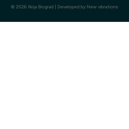
© 2026 Ilirija Biograd | Developed by
New vibrations
Odaberite
ILIRIJA RESORT
Hotel Ilirija