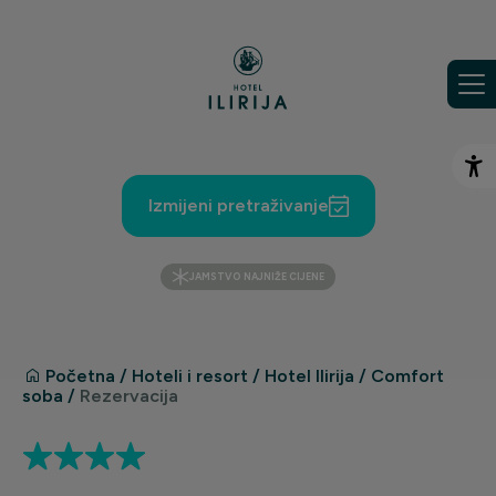
Preskoči na sadržaj
Ot
Izmijeni pretraživanje
JAMSTVO NAJNIŽE CIJENE
Početna
/
Hoteli i resort
/
Hotel Ilirija
/
Comfort
soba
/
Rezervacija