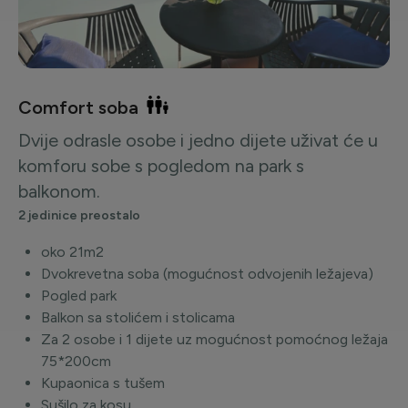
Comfort soba
Dvije odrasle osobe i jedno dijete uživat će u
komforu sobe s pogledom na park s
balkonom.
2 jedinice preostalo
oko 21m2
Dvokrevetna soba (mogućnost odvojenih ležajeva)
Pogled park
Balkon sa stolićem i stolicama
Za 2 osobe i 1 dijete uz mogućnost pomoćnog ležaja
75*200cm
Kupaonica s tušem
Sušilo za kosu,