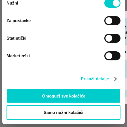
Nužni
pristanka
Cijena po noći
Odaberi
Za postavke
Pridružite se našem
Loyalty Clubu i otključ
ekskluzivne ponude
Statistički
Noćenje s doručkom
NOĆENJE S DORUČKOM
Pridruži se klubu
Marketinški
Doručak uključen.
Besplatan otkaz do 2 dana prije dolaska.
302,00 €
Već imate račun?
Prikaži detalje
Cijena po noći
Prijava
Odaberi
Omogući sve kolačiće
Samo nužni kolačići