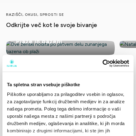
RAZIŠČI, OKUSI, SPROSTI SE
Odkrijte več kot le svoje bivanje
Ba
​Plaže in bazeni
RECENZIJE
Kaj naši gostje pravijo o nas
Ta spletna stran vsebuje piškotke
Piškotke uporabljamo za prilagoditev vsebin in oglasov,
Gaben76
za zagotavljanje funkcij družbenih medijev in za analize
G
iz Madžarske
našega prometa. Poleg tega delimo informacije o vaši
uporabi našega mesta z našimi partnerji s področja
Izjemno
družbenih medijev, oglaševanja in analitike, ki jih morda
“Bližina morja, resnično hišnim ljubljenčkom prijazen hotel.
kombinirajo z drugimi informacijami, ki ste jim jih