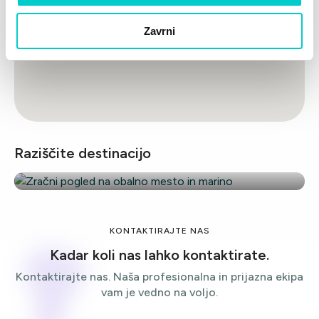
Zavrni
Biograd na Moru
Le 30 km od Zadra, 50 km od Šibenika in 120 km
Raziščite destinacijo
od Splita
KONTAKTIRAJTE NAS
Kadar koli nas lahko kontaktirate.
Kontaktirajte nas. Naša profesionalna in prijazna ekipa
vam je vedno na voljo.