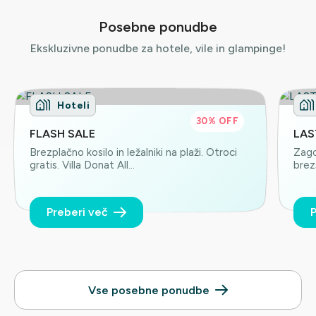
Posebne ponudbe
Ekskluzivne ponudbe za hotele, vile in glampinge!
Hoteli
30% OFF
FLASH SALE
LAS
Brezplačno kosilo in ležalniki na plaži. Otroci
Zago
gratis. Villa Donat All...
brez
Preberi več
P
Vse posebne ponudbe