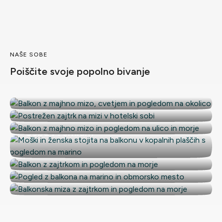
NAŠE SOBE
Poiščite svoje popolno bivanje
Soba Comfort
Soba Superior
Soba Comfort plus
Soba Premium
Suita Junior
Suita
Suite Extra