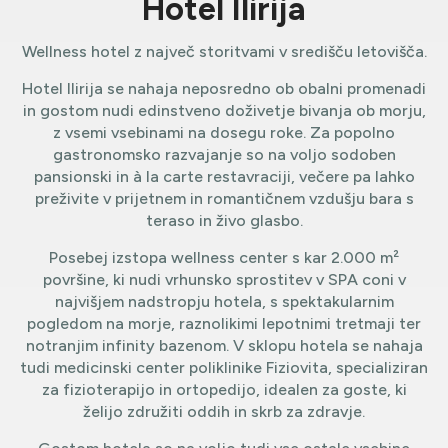
Hotel Ilirija
Wellness hotel z največ storitvami v središču letovišča.
Hotel Ilirija se nahaja neposredno ob obalni promenadi
in gostom nudi edinstveno doživetje bivanja ob morju,
z vsemi vsebinami na dosegu roke. Za popolno
gastronomsko razvajanje so na voljo sodoben
pansionski in à la carte restavraciji, večere pa lahko
preživite v prijetnem in romantičnem vzdušju bara s
teraso in živo glasbo.
Posebej izstopa wellness center s kar 2.000 m²
površine, ki nudi vrhunsko sprostitev v SPA coni v
najvišjem nadstropju hotela, s spektakularnim
pogledom na morje, raznolikimi lepotnimi tretmaji ter
notranjim infinity bazenom. V sklopu hotela se nahaja
tudi medicinski center poliklinike Fiziovita, specializiran
za fizioterapijo in ortopedijo, idealen za goste, ki
želijo združiti oddih in skrb za zdravje.