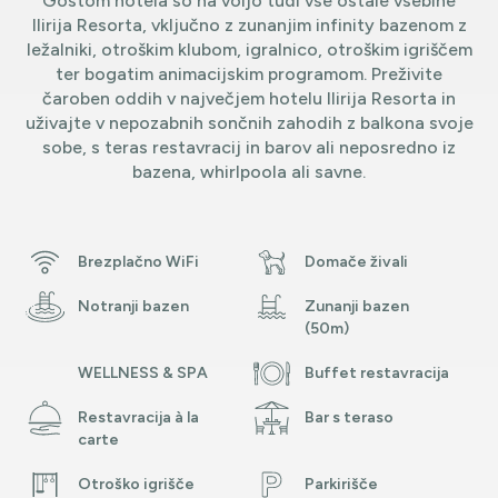
Gostom hotela so na voljo tudi vse ostale vsebine
Ilirija Resorta, vključno z zunanjim infinity bazenom z
ležalniki, otroškim klubom, igralnico, otroškim igriščem
ter bogatim animacijskim programom. Preživite
čaroben oddih v največjem hotelu Ilirija Resorta in
uživajte v nepozabnih sončnih zahodih z balkona svoje
sobe, s teras restavracij in barov ali neposredno iz
bazena, whirlpoola ali savne.
Brezplačno WiFi
Domače živali
Notranji bazen
Zunanji bazen
(50m)
WELLNESS & SPA
Buffet restavracija
Restavracija à la
Bar s teraso
carte
Otroško igrišče
Parkirišče