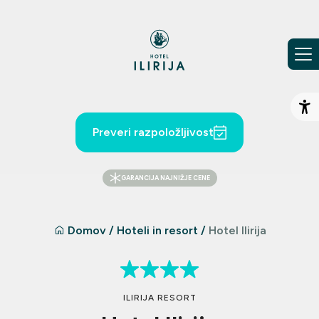
Preskoči na vsebino
Od
Preveri razpoložljivost
GARANCIJA NAJNIŽJE CENE
Domov
/
Hoteli in resort
/
Hotel Ilirija
ILIRIJA RESORT