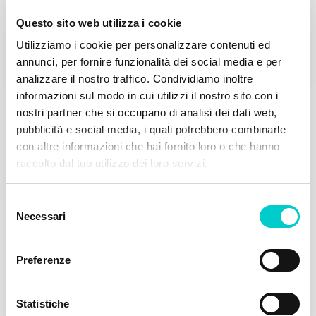
Questo sito web utilizza i cookie
Utilizziamo i cookie per personalizzare contenuti ed
ILIRIJA LOYALTY CLUB
annunci, per fornire funzionalità dei social media e per
Iscriviti oggi
analizzare il nostro traffico. Condividiamo inoltre
Approfitta di tutti i vantaggi offerti da un soggiorno
informazioni sul modo in cui utilizzi il nostro sito con i
negli hotel Ilirija Resort / Camping Park Soline / posto
nostri partner che si occupano di analisi dei dati web,
barca annuale nella Marina Kornati.
pubblicità e social media, i quali potrebbero combinarle
con altre informazioni che hai fornito loro o che hanno
raccolto dal tuo utilizzo dei loro servizi.
Iscriviti al Club
Selezione
Necessari
del
consenso
Preferenze
Statistiche