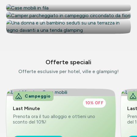
Piazzole
Glamping Family Tent
Offerte speciali
Offerte esclusive per hotel, ville e glamping!
Campeggio
10% OFF
Last Minute
Las
Prenota ora il tuo alloggio e ottieni uno
Pren
sconto del 10%!
del 