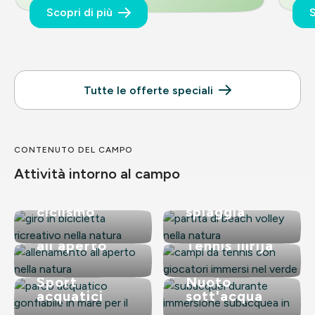
Scopri di più
S
Tutte le offerte speciali
CONTENUTO DEL CAMPO
NEL CAMPO
NEL CAMPO
Attività intorno al campo
Noleggio
Pallavolo
biciclette e
sulla
ciclismo
spiaggia
NEL CAMPO
A BIOGRAD
Ginnastica
Centro
all`aperto
Tennis Ilirija
A BIOGRAD
A BIOGRAD
Sport
Nuoto
acquatici
sott'acqua