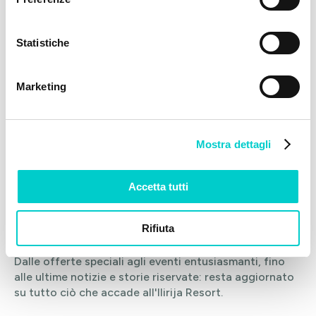
Statistiche
Biograd na Moru
Marketing
A soli 30 km da Zara, 50 km da Šibenik e 120 km
Esplora la destinazione
da Spalato
Mostra dettagli
Accetta tutti
EVENTI A ILIRIJA
Rifiuta
Vivi di più, esplora di più
Dalle offerte speciali agli eventi entusiasmanti, fino
alle ultime notizie e storie riservate: resta aggiornato
su tutto ciò che accade all'Ilirija Resort.