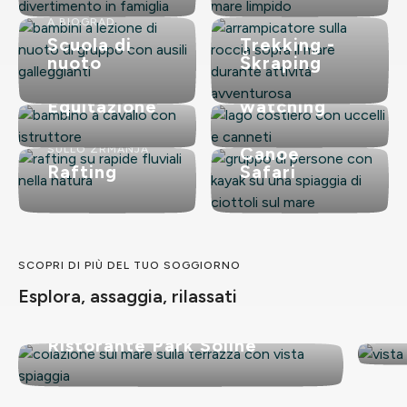
A BIOGRAD
Scuola di
Trekking -
nuoto
Škraping
Bird
Equitazione
watching
SULLO ZRMANJA
Canoe
Rafting
Safari
SCOPRI DI PIÙ DEL TUO SOGGIORNO
Esplora, assaggia, rilassati
Es
Ristorante Park Soline