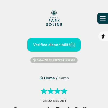
Vai al contenuto
Ap
Verifica disponibilità
GARANZIA DEL PREZZO PIÙ BASSO
Home
/
Kamp
ILIRIJA RESORT