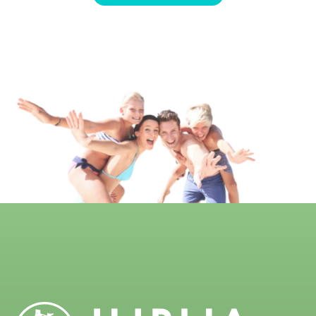
Telefono
Messaggio
Ridigitare le lettere
I vostri dati saranno memorizzati sul server di posta elettronica e utilizzati
esclusivamente per comunicare con voi in merito alla richiesta inviata e non
saranno condivisi con terzi senza il vostro esplicito consenso.