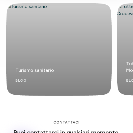
Tut
Turismo sanitario
Mo
BLOG
BL
CONTATTACI
Puoi contattarci in qualsiasi momento.