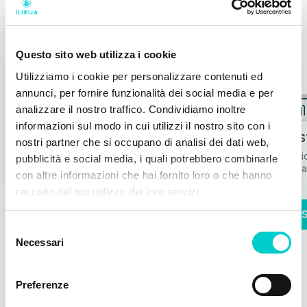
Offerte speciali
Questo sito web utilizza i cookie
Ekskluzivne ponude za hotele, vile i glamping!
Utilizziamo i cookie per personalizzare contenuti ed
annunci, per fornire funzionalità dei social media e per
analizzare il nostro traffico. Condividiamo inoltre
Hotel
informazioni sul modo in cui utilizzi il nostro sito con i
30% OFF
FLASH SALE
LAS
nostri partner che si occupano di analisi dei dati web,
Pranzo a buffet gratuito e lettini in spiaggia. I
Assic
pubblicità e social media, i quali potrebbero combinarle
bambini soggiornano...
vaca
con altre informazioni che hai fornito loro o che hanno
raccolto dal tuo utilizzo dei loro servizi.
Scopri di più
S
Selezione
Necessari
del
consenso
Preferenze
Tutte le offerte speciali