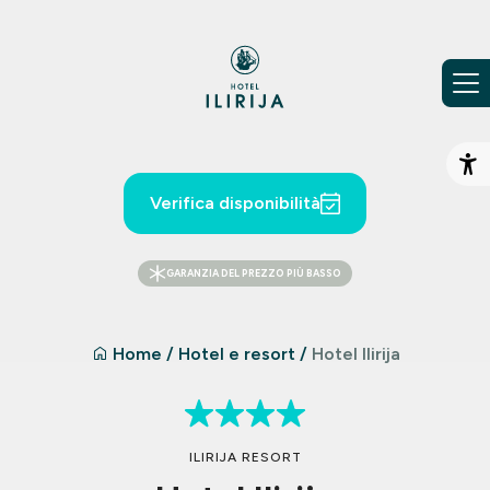
Vai al contenuto
Ap
Verifica disponibilità
GARANZIA DEL PREZZO PIÙ BASSO
Home
/
Hotel e resort
/
Hotel Ilirija
ILIRIJA RESORT