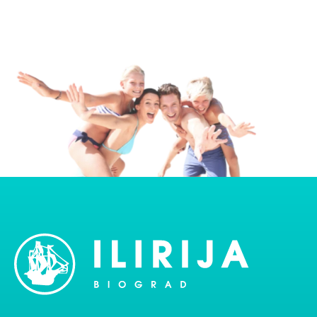
Messaggio
Ridigitare le lettere
I vostri dati saranno memorizzati sul server di posta elettronica e utilizzati
esclusivamente per comunicare con voi in merito alla richiesta inviata e non
saranno condivisi con terzi senza il vostro esplicito consenso.
Invia richiesta