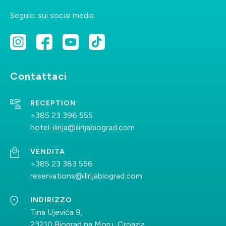
Seguici sui social media.
RECEPTION
+385 23 396 555
hotel-ilirija@ilirijabiograd.com
Contattaci
VENDITA
RECEPTION
+385 23 383 556
+385 23 396 555
reservations@ilirijabiograd.com
hotel-ilirija@ilirijabiograd.com
INDIRIZZO
VENDITA
Tina Ujevića 9,
+385 23 383 556
23210 Biograd na Moru, Croazia
reservations@ilirijabiograd.com
INDIRIZZO
Tina Ujevića 9,
23210 Biograd na Moru, Croazia