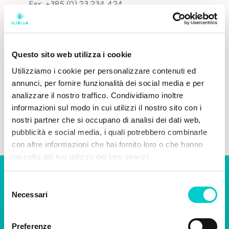
Fax:
+385 (0) 23 234 424
Dipartimento Vendite e Marketing
Tel.
+385 (0)23 383 556
Questo sito web utilizza i cookie
Fax.
+385 (0)23 383 008
Utilizziamo i cookie per personalizzare contenuti ed
e-mail:
sales@ilirijabiograd.com
annunci, per fornire funzionalità dei social media e per
analizzare il nostro traffico. Condividiamo inoltre
informazioni sul modo in cui utilizzi il nostro sito con i
nostri partner che si occupano di analisi dei dati web,
pubblicità e social media, i quali potrebbero combinarle
con altre informazioni che hai fornito loro o che hanno
raccolto dal tuo utilizzo dei loro servizi.
Selezione
Necessari
del
consenso
Preferenze