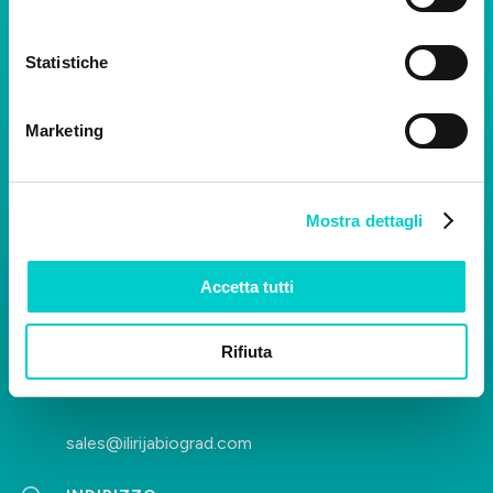
Statistiche
Seguici sui social media.
Marketing
Mostra dettagli
Contattaci
VENDITA
Accetta tutti
+385 23 383 556
+385 23 201 390
Rifiuta
+385 23 386 155
+385 23 201 393
sales@ilirijabiograd.com