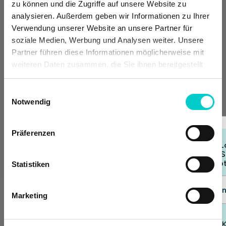
Satelliten-Fernsehen
zu können und die Zugriffe auf unsere Website zu
direkte Telefonleitung
analysieren. Außerdem geben wir Informationen zu Ihrer
Wasserkocher mit einer Auswahl an Tees und Kaffee
Verwendung unserer Website an unsere Partner für
Geldschrank
soziale Medien, Werbung und Analysen weiter. Unsere
Klimaanlage
Partner führen diese Informationen möglicherweise mit
WLAN
weiteren Daten zusammen, die Sie ihnen bereitgestellt
Brandmeldung
haben oder die sie im Rahmen Ihrer Nutzung der Dienste
Babybett auf Anfrage erhältlich
gesammelt haben.
Einwilligungsauswahl
Zimmerservice auf Anfrage verfügbar
Notwendig
Halbpension
Präferenzen
HALBPENSION
Treten Sie unserem L
Abendessen und Frühstück inklusive. Kostenlose
Club bei und sichern S
Stornierung bis 2 Tage vor Anreise.
exklusive Angebo
Statistiken
453,00 €
Dem Club beitrete
Preis pro Nacht
Marketing
Auswählen
Haben Sie bereits ein 