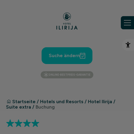
Zum Inhalt springen
Ba
Suche ändern
ONLINE-BESTPREIS-GARANTIE
Startseite
/
Hotels und Resorts
/
Hotel Ilirija
/
Suite extra
/
Buchung