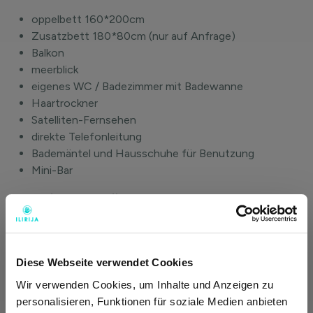
oppelbett 160*200cm
Zusatzbett 180*80cm (nur auf Anfrage)
Balkon
meerblick
eigenes WC / Badezimmer mit Badewanne
Haartrockner
Satelliten-Fernsehen
direkte Telefonleitung
Bademäntel und Hausschuhe für Benutzung
Mini-Bar
Wohnzimmer enthält:
Sofa (Bettmaße: 80*200)
Zusatzbett 180*80cm (nur auf Anfrage)
Diese Webseite verwendet Cookies
großzügiger Balkon mit Meerblick
WC/Bad mit Dusche
Wir verwenden Cookies, um Inhalte und Anzeigen zu
Haartrockner
personalisieren, Funktionen für soziale Medien anbieten