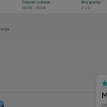
Dolazak i odlazak
Broj gostiju
18/08 - 25/08
2
+
0
acija
M
Vaš