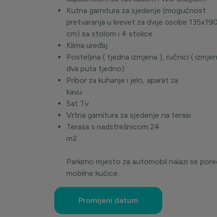
Kutna garnitura za sjedenje (mogućnost
pretvaranja u krevet za dvije osobe 135x19
cm) sa stolom i
4 stolice
Klima uređaj
Posteljina ( tjedna izmjena ), ručnici ( izmje
dva puta tjedno)
Pribor za kuhanje i jelo, aparat za
kavu
Sat Tv
Vrtna garnitura za sjedenje na terasi
Terasa s nadstrešnicom 24
m
Parkirno mjesto za automobil nalazi se pore
mobilne kućice.
Promijeni datum