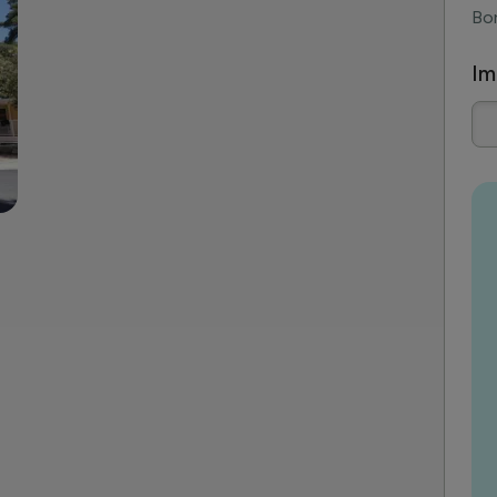
Bor
Im