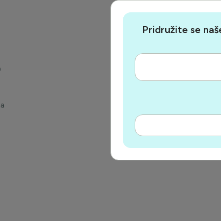
Pridružite se naš
0
na
vu
m2