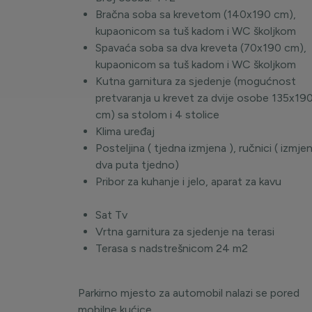
Bračna soba sa krevetom (140x190 cm),
kupaonicom sa tuš kadom i WC školjkom
Spavaća soba sa dva kreveta (70x190 cm),
kupaonicom sa tuš kadom i WC školjkom
Kutna garnitura za sjedenje (mogućnost
pretvaranja u krevet za dvije osobe 135x19
cm) sa stolom i 4 stolice
Klima uređaj
Posteljina ( tjedna izmjena ), ručnici ( izmje
dva puta tjedno)
Pribor za kuhanje i jelo, aparat za ka
Sat Tv
Vrtna garnitura za sjedenje na terasi
Terasa s nadstrešnicom 24 
Parkirno mjesto za automobil nalazi se pored
mobilne kućice.