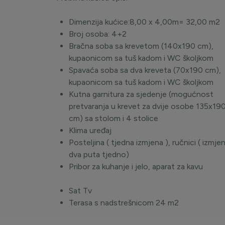
Dimenzija kućice:8,00 x 4,00m= 32,00 m2
Broj osoba: 4+2
Bračna soba sa krevetom (140x190 cm),
kupaonicom sa tuš kadom i WC školjkom
Spavaća soba sa dva kreveta (70x190 cm),
kupaonicom sa tuš kadom i WC školjkom
Kutna garnitura za sjedenje (mogućnost
pretvaranja u krevet za dvije osobe 135x19
cm) sa stolom i 4 stolice
Klima uređaj
Posteljina ( tjedna izmjena ), ručnici ( izmje
dva puta tjedno)
Pribor za kuhanje i jelo, aparat za ka
Sat Tv
Terasa s nadstrešnicom 24 