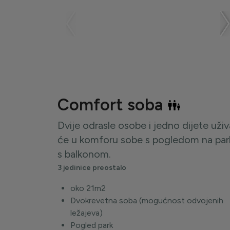
Comfort soba
Dvije odrasle osobe i jedno dijete uživ
će u komforu sobe s pogledom na par
s balkonom.
3 jedinice preostalo
oko 21m2
Dvokrevetna soba (mogućnost odvojenih
ležajeva)
Pogled park