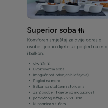
Superior soba
Komforan smještaj za dvije odrasle
osobe i jedno dijete uz pogled na mo
i balkon.
oko 21m2
Dvokrevetna soba
(mogućnost odvojenih ležajeva)
Pogled na more
Balkon sa stolićem i stolicama
Za 2 osobe i 1 dijete uz mogućnost
pomoćnog ležaja 75*200cm
Kupaonica s tušem