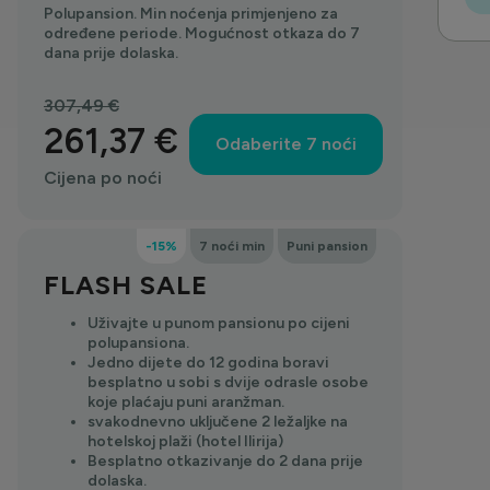
Polupansion. Min noćenja primjenjeno za
određene periode. Mogućnost otkaza do 7
dana prije dolaska.
307,49 €
261,37 €
Odaberite 7 noći
Cijena po noći
-15%
7 noći min
Puni pansion
FLASH SALE
Uživajte u punom pansionu po cijeni
polupansiona.
Jedno dijete do 12 godina boravi
besplatno u sobi s dvije odrasle osobe
koje plaćaju puni aranžman.
svakodnevno uključene 2 ležaljke na
hotelskoj plaži (hotel Ilirija)
Besplatno otkazivanje do 2 dana prije
dolaska.