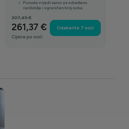
Ponuda vrijedi samo za određeno
razdoblje i ograničen broj soba.
307,49 €
261,37 €
Odaberite 7 noći
Cijena po noći