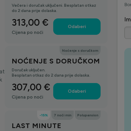
Bor
Večera i doručak uključeni. Besplatan otkaz
do 2 dana prije dolaska.
Im
313,00 €
Odaberi
Cijena po noći
Noćenje s doručkom
NOĆENJE S DORUČKOM
Doručak uključen.
at
Besplatan otkaz do 2 dana prije dolaska.
k
307,00 €
Odaberi
Cijena po noći
-15%
7 noći min
Polupansion
LAST MINUTE